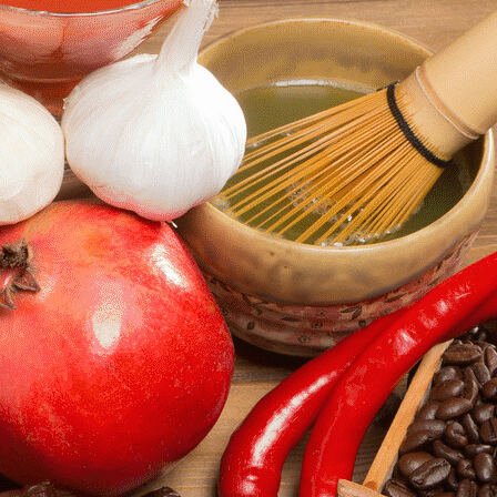
Exporter les lignes sélectionnées
Exporter toutes les colonnes
Exporter uniquement les colonnes affichées
Menu
Ajoutez un logo, un bouton, des réseaux sociaux
Cliquez pour éditer
AK 29 SANTE
▴
▾
INFOS UTILES
▴
▾
HORAIRES
INFOS DIVERSES
MANIFESTATIONS
▴
▾
AGENDA
AFFICHES
VENTES
▴
▾
ESPACE MEMBRE
▴
▾
Se connecter