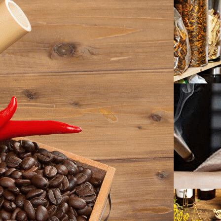
AK 29 SANTE
▴
▾
INFOS UTILES
▴
▾
HORAIRES
INFOS DIVERSES
MANIFESTATIONS
▴
▾
AGENDA
AFFICHES