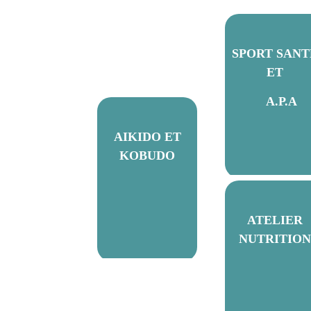
SPORT SANT
ET
A.P.A
AIKIDO ET
KOBUDO
ATELIER
NUTRITION