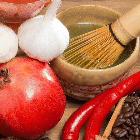
Exporter les lignes sélectionnées
Exporter toutes les colonnes
Exporter uniquement les colonnes affichées
Menu
Ajoutez un logo, un bouton, des réseaux sociaux
Cliquez pour éditer